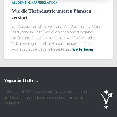
ALLGEMEIN
KAFFEEKLATSCH
Wie die Tierindustrie unseren Planeten
zerstört
Ein Vortrag von Chris Rombeck Am Sonntag, 15. März
2026, fand in Halle (Saale) ein besonderer veganer
Kaffeeklatsch statt – veranstaltet von ProVeg Halle.
Neben dem gemütlichen Beisammensein und dem
Austausch über vegane Rezepte gab
Weiterlesen
Vegan in Halle…
…ist eine seit 2011 bestehende Gruppe, die sich in und
um Halle für vegane Lebensweise und Tierrechte
engagiert.